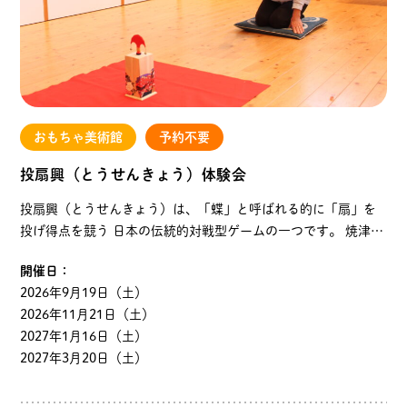
おもちゃ美術館
予約不要
投扇興（とうせんきょう）体験会
投扇興（とうせんきょう）は、「蝶」と呼ばれる的に「扇」を
投げ得点を競う 日本の伝統的対戦型ゲームの一つです。 焼津お
もちゃ美術館のざしきひろばで、江戸時代の雅な遊びを体験し
開催日：
てみませんか。 ご家族、ご友人とお楽しみください…
2026年9月19日（土）
2026年11月21日（土）
2027年1月16日（土）
2027年3月20日（土）