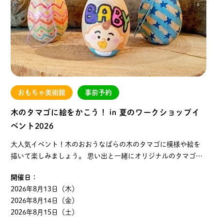
おもちゃ美術館
事前予約
木のタマゴに絵をかこう！ in 夏のワークショップイ
ベント2026
大人気イベント！木のおおうなばらの木のタマゴに模様や絵を
描いて楽しみましょう。 思い出と一緒にオリジナルのタマゴを
持ち帰るのはいかがですか。大人の方もぜひ、ご参加くださ
開催日：
い。 ◆内容：２階のおおうなばらと同じ…
2026年8月13日（木）
2026年8月14日（金）
2026年8月15日（土）