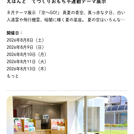
えほんと てづくりおもちゃ連動テーマ展示
８月テーマ展示 「空へGO!」 真夏の青空、真っ赤な夕日、白い
入道雲や飛行機雲、暗闇に輝く夏の星座。 夏の空はいろんな表
情を私たちに見せてくれます。 今月は、そんな表情豊かな空を
開催日：
舞台にした絵本を展示します。 …
2026年8月8日（土）
2026年8月9日（日）
2026年8月10日（月）
2026年8月11日（火）
2026年8月13日（木）
もっと