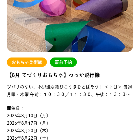
おもちゃ美術館
事前予約
【8月 てづくりおもちゃ】わっか飛行機
ツバサのない、不思議な紙ひこうきをとばそう！ ＜平日＞ 毎週
月曜・木曜 午前：１０：３０／１１：３０、午後：１３：３０
／１４：３０ ※８月１３日（木）はイベントのためお休みで
開催日：
す。 ＜土日＞ 午前：１０：３０、午後：１３：…
2026年8月10日（月）
2026年8月17日（月）
2026年8月20日（木）
2026年8月22日（土）