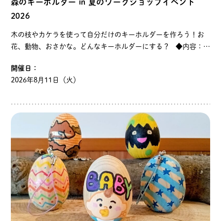
森のキーホルダー in 夏のワークショップイベント
2026
木の枝やカケラを使って自分だけのキーホルダーを作ろう！お
花、動物、おさかな。どんなキーホルダーにする？ ◆内容：山
の日にちなみ、枝を使ってオリジナルのキーホルダーをつくり
開催日：
ます ◆開催日時 ２０２６年 8月１…
2026年8月11日（火）