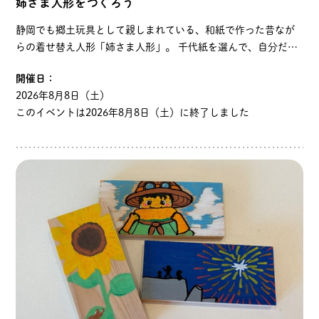
姉さま人形をつくろう
静岡でも郷土玩具として親しまれている、和紙で作った昔なが
らの着せ替え人形「姉さま人形」。 千代紙を選んで、自分だけ
のお人形を作ります。 ＜開催時間＞ AM ①１０：３０～ ②
開催日：
１１：３０～ PM ③１３：３０…
2026年8月8日（土）
このイベントは2026年8月8日（土）に終了しました