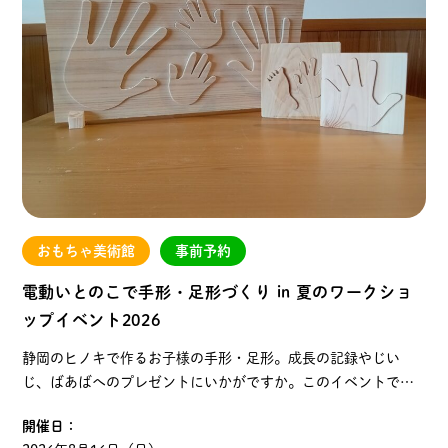
おもちゃ美術館
事前予約
電動いとのこで手形・足形づくり in 夏のワークショ
ップイベント2026
静岡のヒノキで作るお子様の手形・足形。成長の記録やじい
じ、ばあばへのプレゼントにいかがですか。このイベントでは
いとのこおもちゃ学芸員やおもちゃこうぼうスタッフが切りま
開催日：
すので、でき上がるまで館内で遊んでお待ちいただけます。…