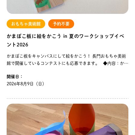
おもちゃ美術館
予約不要
かまぼこ板に絵をかこう in 夏のワークショップイベ
ント2026
かまぼこ板をキャンバスにして絵をかこう！ 長門おもちゃ美術
館で開催しているコンテストにも応募できます。 ◆内容：かま
ぼこ板に自由に絵をかいてください。 コンテストに応募する場
開催日：
合は、応募テーマ「小さな夏の探検…
2026年8月9日（日）