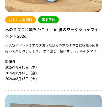
おもちゃ美術館
事前予約
木のタマゴに絵をかこう！ in 夏のワークショップイ
ベント2026
大人気イベント！木のおおうなばらの木のタマゴに模様や絵を
描いて楽しみましょう。 思い出と一緒にオリジナルのタマゴを
持ち帰るのはいかがですか。大人の方もぜひ、ご参加くださ
開催日：
い。 ◆内容：２階のおおうなばらと同じ…
2026年8月13日（木）
2026年8月14日（金）
2026年8月15日（土）